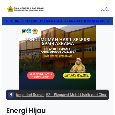
PPDB
INFORMASI
PUSTAKA DIGITAL
ARTIKEL
BERANDA
VISI MIS
aat Bekerja dari Rumah
|
#2 -
Ekspansi Mobil Listrik dari Cina Diteri
Energi Hijau