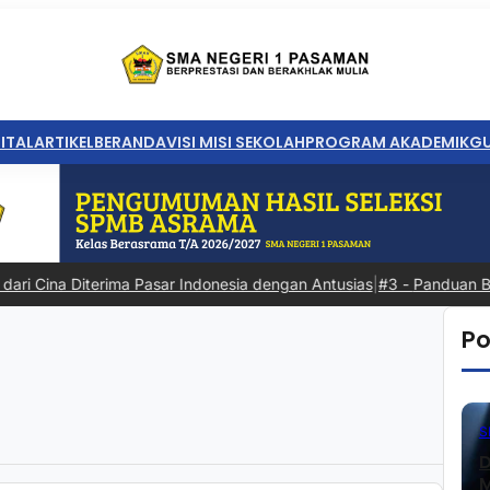
ITAL
ARTIKEL
BERANDA
VISI MISI SEKOLAH
PROGRAM AKADEMIK
GU
Cina Diterima Pasar Indonesia dengan Antusias
|
#3 -
Panduan Belanja 
Po
S
D
M