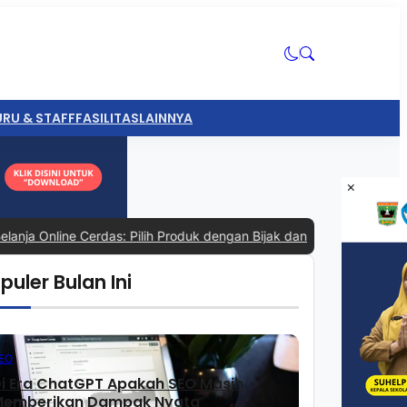
RU & STAFF
FASILITAS
LAINNYA
×
Online Cerdas: Pilih Produk dengan Bijak dan Hindari Penipuan
|
#4 -
puler Bulan Ini
EO
i Era ChatGPT Apakah SEO Masih
emberikan Dampak Nyata