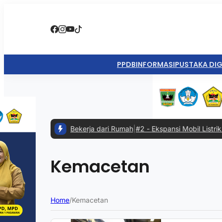
PPDB
INFORMASI
PUSTAKA DIG
ktivitas saat Bekerja dari Rumah
|
#2 -
Ekspansi Mobil Listrik dari 
Kemacetan
Home
/
Kemacetan