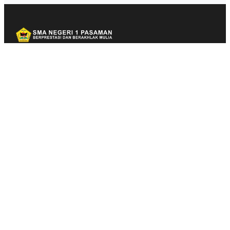
SMA Negeri 1 Pasaman (SMAN 1 Pasaman) adalah salah
satu sekolah menengah atas negeri terkemuka yang
berlokasi di Jl. Ki Hajar Dewantara, Lingkuang Aua,
Kecamatan Pasaman, Kabupaten Pasaman Barat, Sumatera
Barat.
Sekolah ini berstatus negeri, memiliki NPSN 10303090, dan
diakui sebagai salah satu SMA terbaik di Kabupaten
Pasaman Barat.
Kategori
Berita
Business
Ekonomi
Health & Fitness
Infrastruktur
Inspirasi
Internasional
Lifestyle
Marketing
Politik
SEO
Technology
Transportasi
Travel
Link Penting