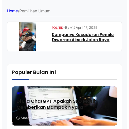
Home
/
Pemilihan Umum
•
By
•
April 17, 2025
POLITIK
Kampanye Kesadaran Pemilu
Diwarnai Aksi di Jalan Raya
Populer Bulan Ini
SEO
Di Era ChatGPT Apakah SEO Masih
Memberikan Dampak Nyata
March 24, 2025