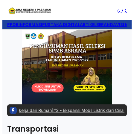
PPDB
INFORMASI
PUSTAKA DIGITAL
ARTIKEL
BERANDA
VISI MIS
at Bekerja dari Rumah
|
#2 -
Ekspansi Mobil Listrik dari Cina Diterim
Transportasi