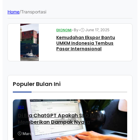
Home
/
Transportasi
•
By
•
June 17, 2025
EKONOMI
Kemudahan Ekspor Bantu
UMKM Indonesia Tembus
Pasar Internasional
Populer Bulan Ini
SEO
Di Era ChatGPT Apakah SEO Masih
Memberikan Dampak Nyata
March 24, 2025