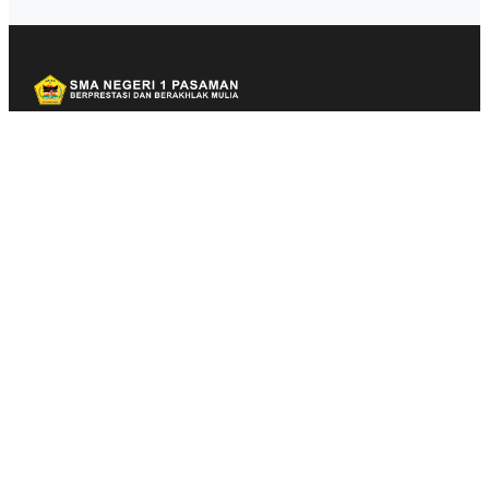
SMA Negeri 1 Pasaman (SMAN 1 Pasaman) adalah salah
satu sekolah menengah atas negeri terkemuka yang
berlokasi di Jl. Ki Hajar Dewantara, Lingkuang Aua,
Kecamatan Pasaman, Kabupaten Pasaman Barat, Sumatera
Barat.
Sekolah ini berstatus negeri, memiliki NPSN 10303090, dan
diakui sebagai salah satu SMA terbaik di Kabupaten
Pasaman Barat.
Kategori
Berita
Business
Ekonomi
Health & Fitness
Infrastruktur
Inspirasi
Internasional
Lifestyle
Marketing
Politik
SEO
Technology
Transportasi
Travel