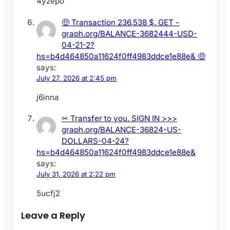
4yzepo
🤑 Transaction 236,538 $. GET -
graph.org/BALANCE-3682444-USD-
04-21-2?
hs=b4d464850a11624f0ff4983ddce1e88e& 🤑
says:
July 27, 2026 at 2:45 pm
j6inna
✂ Transfer to you. SIGN IN >>>
graph.org/BALANCE-36824-US-
DOLLARS-04-24?
hs=b4d464850a11624f0ff4983ddce1e88e&
says:
July 31, 2026 at 2:22 pm
5ucfj2
Leave a Reply