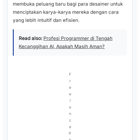
membuka peluang baru bagi para desainer untuk
menciptakan karya-karya mereka dengan cara
yang lebih intuitif dan efisien.
Read also:
Profesi Programmer di Tengah
Kecanggihan AI, Apakah Masih Aman?
F
r
e
e
l
a
n
c
e
P
h