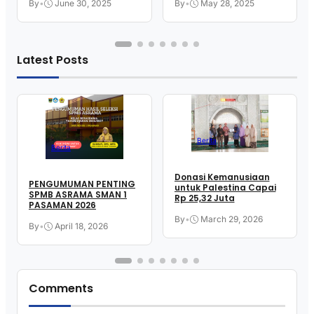
By
•
June 30, 2025
By
•
May 28, 2025
Latest Posts
Berita
Berita
Donasi Kemanusiaan
PENGUMUMAN PENTING
untuk Palestina Capai
SPMB ASRAMA SMAN 1
Rp 25,32 Juta
PASAMAN 2026
By
•
March 29, 2026
By
•
April 18, 2026
Comments