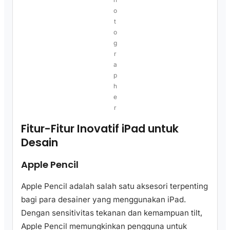
o
t
o
g
r
a
p
h
e
r
Fitur-Fitur Inovatif iPad untuk
Desain
Apple Pencil
Apple Pencil adalah salah satu aksesori terpenting
bagi para desainer yang menggunakan iPad.
Dengan sensitivitas tekanan dan kemampuan tilt,
Apple Pencil memungkinkan pengguna untuk