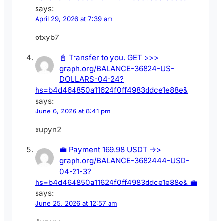
says:
April 29, 2026 at 7:39 am
otxyb7
📓 Transfer to you. GET >>>
graph.org/BALANCE-36824-US-
DOLLARS-04-24?
hs=b4d464850a11624f0ff4983ddce1e88e&
says:
June 6, 2026 at 8:41 pm
xupyn2
💼 Payment 169.98 USDT ->>
graph.org/BALANCE-3682444-USD-
04-21-3?
hs=b4d464850a11624f0ff4983ddce1e88e& 💼
says:
June 25, 2026 at 12:57 am