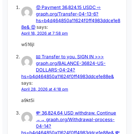
🤑 Payment 36,824.15 USDC ⇨
graph.org/Transfer-04-13-6?
hs=b4d464850a11624f0ff4983ddce1e8
8e& 🤑
says:
April 18, 2026 at 7:58 pm
w516jl
📧 Transfer to you. SIGN IN >>>
graph.org/BALANCE-36824-US-
DOLLARS-04-24?
hs=b4d464850a11624f0ff4983ddce1e88e&
says:
April 28, 2026 at 4:18 pm
a9kt5i
💸 36,824.64 USD withdraw. Continue
→→ graph.org/Withdrawal-process-
04-14?
hs=b4d464850a11624f0ff4983ddce1e88e& 💸